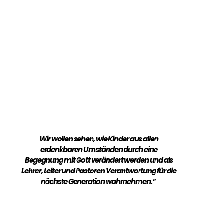
Christus glauben,
haben von Gott den
Auftrag, das
Evangelium
weiterzusagen und ein
Leben nach dem Vorbild
Jesu zu führen.
Wir wollen sehen, wie Kinder aus allen
erdenkbaren Umständen durch eine
Begegnung mit Gott verändert werden und als
Lehrer, Leiter und Pastoren Verantwortung für die
nächste Generation wahrnehmen.“