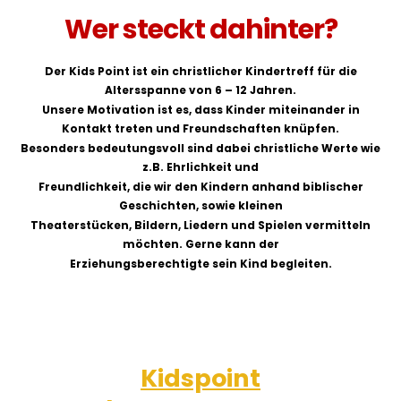
Wer steckt dahinter?
Der Kids Point ist ein christlicher Kindertreff für die
Altersspanne von 6 – 12 Jahren.
Unsere Motivation ist es, dass Kinder miteinander in
Kontakt treten und Freundschaften knüpfen.
Besonders bedeutungsvoll sind dabei christliche Werte wie
z.B. Ehrlichkeit und
Freundlichkeit, die wir den Kindern anhand biblischer
Geschichten, sowie kleinen
Theaterstücken, Bildern, Liedern und Spielen vermitteln
möchten. Gerne kann der
Erziehungsberechtigte sein Kind begleiten.
Kidspoint